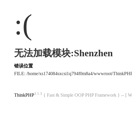
:(
无法加载模块:Shenzhen
错误位置
FILE: /home/xs174084sxcsi1q794f0m8a4/wwwroot/ThinkPH
3.1.3
ThinkPHP
{ Fast & Simple OOP PHP Framework } -- 