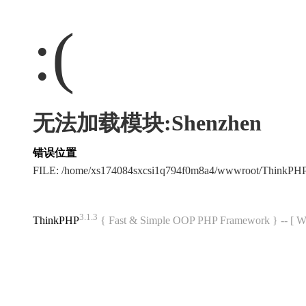
:(
无法加载模块:Shenzhen
错误位置
FILE: /home/xs174084sxcsi1q794f0m8a4/wwwroot/ThinkPH
3.1.3
ThinkPHP
{ Fast & Simple OOP PHP Framework } -- 