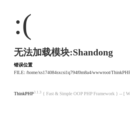
:(
无法加载模块:Shandong
错误位置
FILE: /home/xs174084sxcsi1q794f0m8a4/wwwroot/ThinkPH
3.1.3
ThinkPHP
{ Fast & Simple OOP PHP Framework } -- 