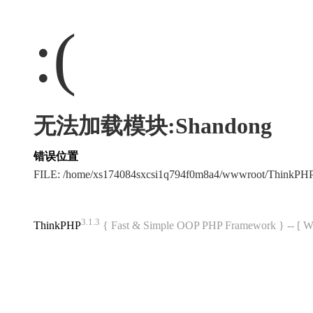
:(
无法加载模块:Shandong
错误位置
FILE: /home/xs174084sxcsi1q794f0m8a4/wwwroot/ThinkPH
3.1.3
ThinkPHP
{ Fast & Simple OOP PHP Framework } -- 